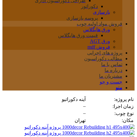
طراحی دکوراسیون اداری
دکوراتور
بازسازی
پروسه بازسازی
فروش مواد اولیه چوب
ورق هایگلاس
قیمت ورق هایگلاس
ورق AGT
فروش mdf
پروژه های اجرایی
مطالب دکوراسیون
تماس با ما
درباره ما
مشتریان ما
جست و جو
منو
نام پروژه:
آینه دکوراتیو
–
زمان اجرا:
–
نوع چوب:
مکان:
تهران