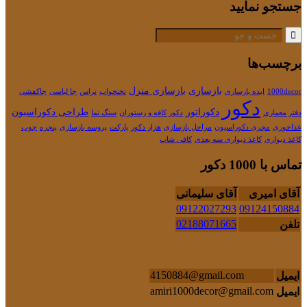
جستجو نمایید
برچسب‌ها
بازسازی
بازسازی منزل
1000decor
ایده بازسازی
تختخواب
تراس
جا لباسی
جاکفشی
دکور
دکوراتور
طراحی دکوراسیون
دفتر معماری
دکور کافه و رستوران
سنگ نما
غذاخوری
مجری دکوراسیون
مراحل بازسازی
هزار دکور
پارکت
پروسه بازسازی
پنجره
چوب
کاغذ دیواری
کاغذ دیواری سه بعدی
کافی شاپ
تماس با 1000 دکور
آقای امیری
آقای سلیمانی
09122027293
09124150884
02188071665
تلفن
4150884@gmail.com
ایمیل
amiri1000decor@gmail.com
ایمیل