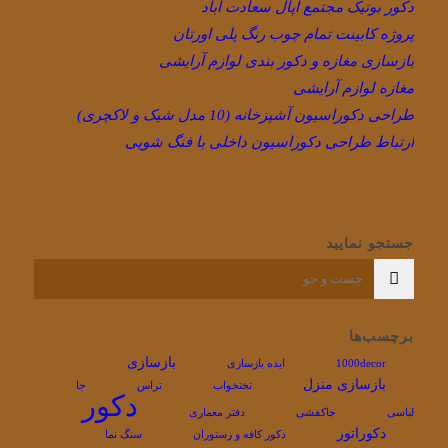
دکور بوتیک مجتمع اپال سعادت اباد
پروژه کابینت تمام چوب رنگ پلی اورتان
بازسازی مغازه و دکور بندی لوازم آرایشی
مغازه لوازم آرایشی
طراحی دکوراسیون آشپزخانه (10 مدل شیک و لاکچری)
ارتباط طراحی دکوراسیون داخلی با فنگ شویی
جستجو نمایید
برچسب‌ها
بازسازی
1000decor
ایده بازسازی
بازسازی منزل
تختخواب
تراس
جا
دکور
لباسی
جاکفشی
دفتر معماری
دکوراتور
دکور کافه و رستوران
سنگ نما