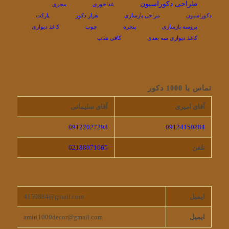
طراحی دکوراسیون
غذاخوری
مجری
دکوراسیون
مراحل بازسازی
هزار دکور
پارکت
پروسه بازسازی
پنجره
چوب
کاغذ دیواری
کاغذ دیواری سه بعدی
کافی شاپ
تماس با 1000 دکور
آقای امیری
آقای سلیمانی
09122027293
09124150884
تلفن
02188071665
ایمیل
4150884@gmail.com
ایمیل
amiri1000decor@gmail.com