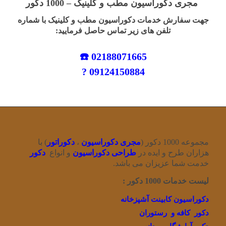
مجری دکوراسیون مطب و کلینیک –
1000 دکور
جهت سفارش خدمات دکوراسیون مطب و کلینیک با شماره
تلفن های زیر تماس حاصل فرمایید:
02188071665 ☎️
09124150884 ?
مجموعه 1000 دکور (
مجری دکوراسیون
،
دکوراتور
) با
هزاران طرح و ایده در
طراحی دکوراسیون
و انواع
دکور
خدمت شما عزیزان می باشد.
لیست خدمات 1000 دکور :
دکوراسیون کابینت آشپزخانه
دکور کافه و رستوران