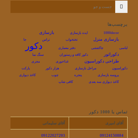
برچسب‌ها
بازسازی
1000decor
ایده بازسازی
بازسازی منزل
تختخواب
تراس
جا
دکور
لباسی
جاکفشی
دفتر معماری
دکوراتور
دکور کافه و رستوران
سنگ نما
طراحی دکوراسیون
غذاخوری
مجری
دکوراسیون
مراحل بازسازی
هزار دکور
پارکت
پروسه بازسازی
پنجره
چوب
کاغذ دیواری
کاغذ دیواری سه بعدی
کافی شاپ
تماس با 1000 دکور
آقای امیری
آقای سلیمانی
09122027293
09124150884