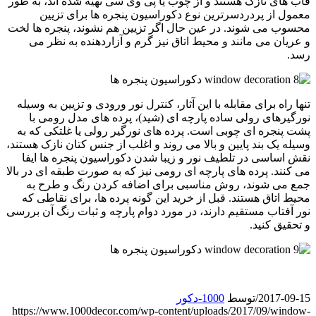
قاب های نازک هستند و از چوب یا پی وی سی تهیه شده اند، به طور
معمول از پردردسرترین نوع دکوراسیون پنجره ها برای تزیین
محسوب می شوند. در عین حال اگر تزیین هم نشوند، پنجره ها لخت
و عریان می مانند و محیط اتاق نیز گرم و آزاردهنده به نظر می
رسد.
تنها راه برای مقابله با این آثار، کنترل نور ورودی و تزیین به وسیله
نورگیرهای رولی ساده پارچه ای (شید)، پرده های مدل رومی با
پشت پنجره ای چوبی است. پرده های نورگیر رولی یا غلتکی که به
وسیله یک بند پایین و بالا می روند و اغلب از جنس کتان نازک هستند،
نقش اساسی در تلطیف نور و زیبا شدن دکوراسیون پنجره ها ایفا
می کنند. پرده های پارچه ای رومی نیز که به صورت طبقه ای در بالا
جمع می شوند، روش مناسبی برای اضافه کردن رنگ و طرح به
محیط اتاق هستند. قبل از خرید این گونه پرده ها، برای نقاطی که
نور آفتاب مستقیم دارند، در مورد دوام پارچه و ثبات رنگ آن بررسی
و تحقیق کنید.
2017-09-15
/
توسط
1000-دکور
https://www.1000decor.com/wp-content/uploads/2017/09/window-