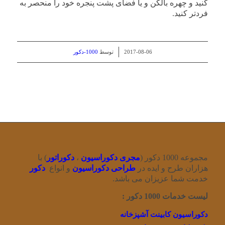
کنید و چهره بالکن و یا فضای پشت پنجره خود را منحصر به
فردتر کنید.
/
2017-08-06
توسط
1000-دکور
مجموعه 1000 دکور (
مجری دکوراسیون
،
دکوراتور
) با
هزاران طرح و ایده در
طراحی دکوراسیون
و انواع
دکور
خدمت شما عزیزان می باشد.
لیست خدمات 1000 دکور :
دکوراسیون کابینت آشپزخانه