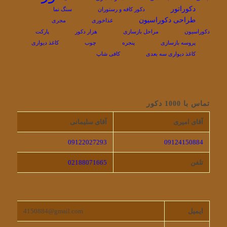
دکوراتور
دکور کافه و رستوران
سنگ نما
طراحی دکوراسیون
غذاخوری
مجری
دکوراسیون
مراحل بازسازی
هزار دکور
پارکت
پروسه بازسازی
پنجره
چوب
کاغذ دیواری
کاغذ دیواری سه بعدی
کافی شاپ
تماس با 1000 دکور
آقای امیری
آقای سلیمانی
09122027293
09124150884
تلفن
02188071665
ایمیل
4150884@gmail.com