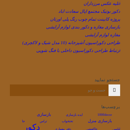
آتلیه عکس مرزداران
دکور بوتیک مجتمع اپال سعادت اباد
پروژه کابینت تمام چوب رنگ پلی اورتان
بازسازی مغازه و دکور بندی لوازم آرایشی
مغازه لوازم آرایشی
طراحی دکوراسیون آشپزخانه (10 مدل شیک و لاکچری)
ارتباط طراحی دکوراسیون داخلی با فنگ شویی
جستجو نمایید
برچسب‌ها
بازسازی
1000decor
ایده بازسازی
بازسازی منزل
تختخواب
تراس
جا
دکور
لباسی
جاکفشی
دفتر معماری