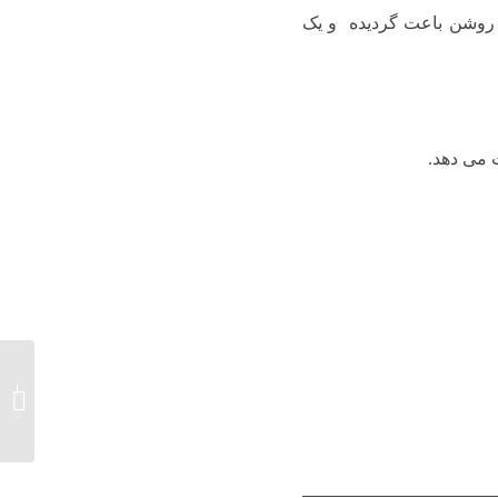
 روشن باعت گردیده و یک
 می دهد.
گلدان ه
آشپزخا