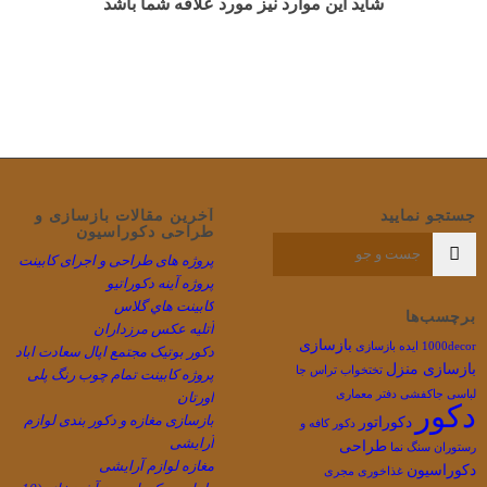
شاید این موارد نیز مورد علاقه شما باشد
جستجو نمایید
آخرین مقالات بازسازی و
طراحی دکوراسیون
پروژه های طراحی و اجرای کابینت
پروژه آینه دکوراتیو
كابينت هاي گلاس
برچسب‌ها
آتلیه عکس مرزداران
بازسازی
1000decor
ایده بازسازی
دکور بوتیک مجتمع اپال سعادت اباد
بازسازی منزل
تختخواب
تراس
جا
پروژه کابینت تمام چوب رنگ پلی
لباسی
جاکفشی
دفتر معماری
اورتان
دکور
بازسازی مغازه و دکور بندی لوازم
دکوراتور
دکور کافه و
آرایشی
طراحی
رستوران
سنگ نما
مغازه لوازم آرایشی
دکوراسیون
غذاخوری
مجری