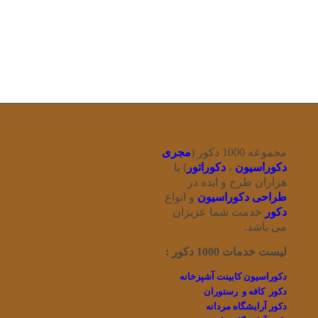
مجموعه 1000 دکور (
مجری
دکوراسیون
،
دکوراتور
) با
هزاران طرح و ایده در
طراحی دکوراسیون
و انواع
دکور
خدمت شما عزیزان
می باشد.
لیست خدمات 1000 دکور :
دکوراسیون کابینت آشپزخانه
دکور کافه و رستوران
دکور آرایشگاه مردانه