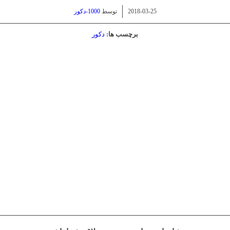
/
2018-03-25
توسط
1000-دکور
برچسب ها:
دکور