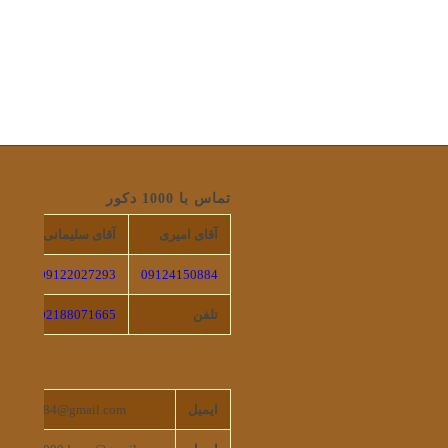
تماس با 1000 دکور
آقای امیری
آقای سلیمانی
09122027293
09124150884
تلفن
02188071665
ایمیل
4150884@gmail.com