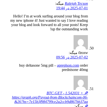
Raleigh Tecson
میگه:
2025-07-01 در 19:44
Hello! I’m at work surfing around your blog from
my new iphone 4! Just wanted to say I love reading
your blog and look forward to all your posts! Keep
up the outstanding work!
0zoxw
میگه:
2025-07-02 در 09:56
buy deltasone 5mg pill –
apreplson.com
order
prednisone 40mg
🔎 + 1.542031 BTC.GET -
https://graph.org/Payout-from-Blockchaincom-06-
26?hs=7e15b3f984799ce2a2ccb9d867bb37aa&
🔎
میگه: