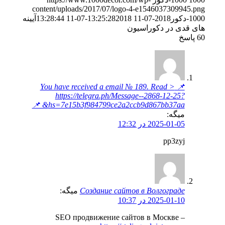
content/uploads/2017/07/logo-4-e1546037309945.png
1000-دکور
2018-07-11 13:25:28
2018-07-11 13:28:44
آیینه
های قدی در دکوراسیون
60
پاسخ
📌 You have received a email № 189. Read >
https://telegra.ph/Message--2868-12-25?
hs=7e15b3f984799ce2a2ccb9d867bb37aa& 📌
میگه:
2025-01-05 در 12:32
pp3zyj
Создание сайтов в Волгограде
میگه:
2025-01-10 در 10:37
SEO продвижение сайтов в Москве –