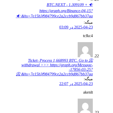
🔉 + 1.309109 BTC.NEXT -
https://graph.org/Binance-04-15?
hs=7e15b3f984799ce2a2ccb9d867bb37aa& 🔉
میگه:
2025-04-23 در 03:09
tcfkc4
📀 Ticket- Process 1,668993 BTC. Go to
withdrawal >>> https://graph.org/Message-
-17856-03-25?
hs=7e15b3f984799ce2a2ccb9d867bb37aa& 📀
میگه:
2025-04-23 در 22:07
akenlt