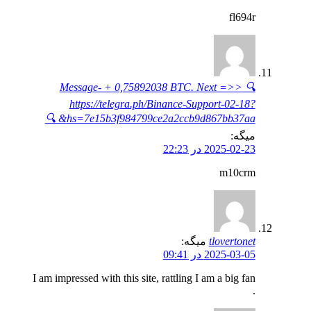
fl694r
🔍 Message- + 0,75892038 BTC. Next =>>
https://telegra.ph/Binance-Support-02-18?
hs=7e15b3f984799ce2a2ccb9d867bb37aa& 🔍
میگه:
2025-02-23 در 22:23
m10crm
tlovertonet
میگه:
2025-03-05 در 09:41
I am impressed with this site, rattling I am a big fan
.