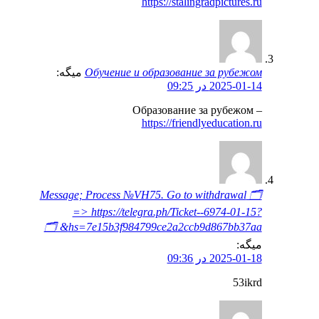
https://stalingradpictures.ru
Обучение и образование за рубежом
میگه:
2025-01-14 در 09:25
Образование за рубежом –
https://friendlyeducation.ru
🗂 Message; Process №VH75. Go to withdrawal
=> https://telegra.ph/Ticket--6974-01-15?
hs=7e15b3f984799ce2a2ccb9d867bb37aa& 🗂
میگه:
2025-01-18 در 09:36
53ikrd