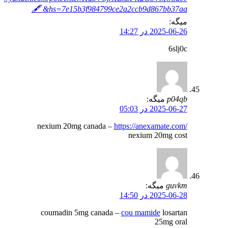
hs=7e15b3f984799ce2a2ccb9d867bb37aa& 🖋
میگه:
2025-06-26 در 14:27
6slj0c
p04qb
میگه:
2025-06-27 در 05:03
nexium 20mg canada –
https://anexamate.com/
nexium 20mg cost
guvkm
میگه:
2025-06-28 در 14:50
coumadin 5mg canada –
cou mamide
losartan
25mg oral