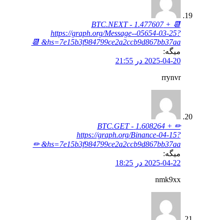
📆 + 1.477607 BTC.NEXT -
https://graph.org/Message--05654-03-25?
hs=7e15b3f984799ce2a2ccb9d867bb37aa& 📆
میگه:
2025-04-20 در 21:55
rrynvr
✏ + 1.608264 BTC.GET -
https://graph.org/Binance-04-15?
hs=7e15b3f984799ce2a2ccb9d867bb37aa& ✏
میگه:
2025-04-22 در 18:25
nmk9xx