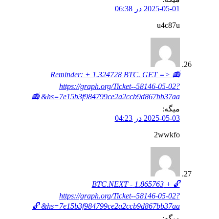
2025-05-01 در 06:38
u4c87u
📻 Reminder: + 1.324728 BTC. GET =>
https://graph.org/Ticket--58146-05-02?
hs=7e15b3f984799ce2a2ccb9d867bb37aa& 📻
میگه:
2025-05-03 در 04:23
2wwkfo
🔓 + 1.865763 BTC.NEXT -
https://graph.org/Ticket--58146-05-02?
hs=7e15b3f984799ce2a2ccb9d867bb37aa& 🔓
میگه: