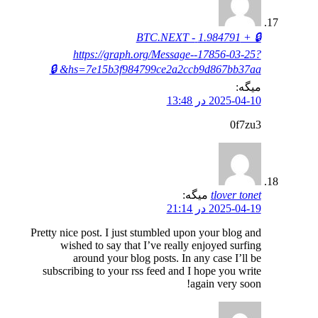
🔒 + 1.984791 BTC.NEXT -
https://graph.org/Message--17856-03-25?
hs=7e15b3f984799ce2a2ccb9d867bb37aa& 🔒
میگه:
2025-04-10 در 13:48
0f7zu3
tlover tonet
میگه:
2025-04-19 در 21:14
Pretty nice post. I just stumbled upon your blog and
wished to say that I’ve really enjoyed surfing
around your blog posts. In any case I’ll be
subscribing to your rss feed and I hope you write
again very soon!