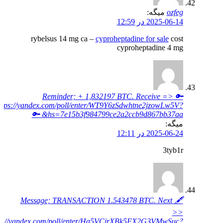
ozfeg
میگه:
2025-06-14 در 12:59
rybelsus 14 mg ca –
cyproheptadine for sale
cost
cyproheptadine 4 mg
🔑 Reminder; + 1,832197 BTC. Receive =>
ttps://yandex.com/poll/enter/WT9Y6zSdwhtne2jzowLw5V?
hs=7e15b3f984799ce2a2ccb9d867bb37aa& 🔑
میگه:
2025-06-24 در 12:11
3tyb1r
🖋 Message; TRANSACTION 1.543478 BTC. Next
>>
ps://yandex.com/poll/enter/Ha5VCjrXBk5FX2G3VMwSuc?