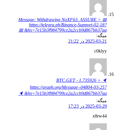
📅 Message: Withdrawing NoXF63. ASSURE >
https://telegra.ph/Binance-Support-02-18?
hs=7e15b3f984799ce2a2ccb9d867bb37aa& 📅
میگه:
2025-03-21 در 21:22
c0klyy
🔈 + 1.735926 BTC.GET -
https://graph.org/Message--04804-03-25?
hs=7e15b3f984799ce2a2ccb9d867bb37aa& 🔈
میگه:
2025-03-29 در 17:23
x8rw44