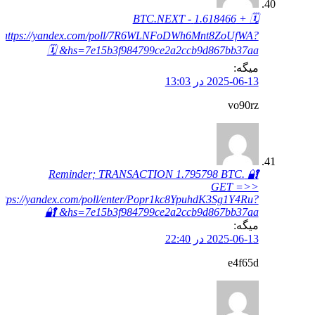
🗓 + 1.618466 BTC.NEXT -
https://yandex.com/poll/7R6WLNFoDWh6Mnt8ZoUfWA?
hs=7e15b3f984799ce2a2ccb9d867bb37aa& 🗓
میگه:
2025-06-13 در 13:03
vo90rz
🔐 Reminder; TRANSACTION 1.795798 BTC.
GET =>>
ttps://yandex.com/poll/enter/Popr1kc8YpuhdK3Sg1Y4Ru?
hs=7e15b3f984799ce2a2ccb9d867bb37aa& 🔐
میگه:
2025-06-13 در 22:40
e4f65d