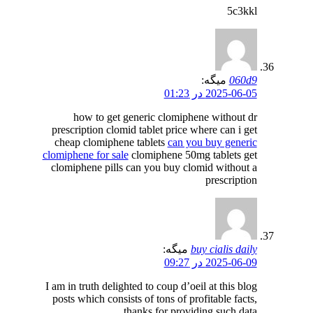
5c3kkl
060d9
میگه:
2025-06-05 در 01:23
how to get generic clomiphene without dr
prescription clomid tablet price where can i get
cheap clomiphene tablets
can you buy generic
clomiphene for sale
clomiphene 50mg tablets get
clomiphene pills can you buy clomid without a
prescription
buy cialis daily
میگه:
2025-06-09 در 09:27
I am in truth delighted to coup d’oeil at this blog
posts which consists of tons of profitable facts,
thanks for providing such data.