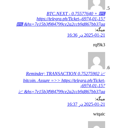
⌨ + 0.75577640 BTC.NEXT -
https://telegra.ph/Ticket--6974-01-15?
hs=7e15b3f984799ce2a2ccb9d867bb37aa& ⌨
میگه:
2025-01-21 در 16:36
rqf9k3
📈 Reminder; TRANSACTION 0.75275902
bitcoin. Assure =>> https://telegra.ph/Ticket-
-6974-01-15?
hs=7e15b3f984799ce2a2ccb9d867bb37aa& 📈
میگه:
2025-01-21 در 16:37
wtqaic