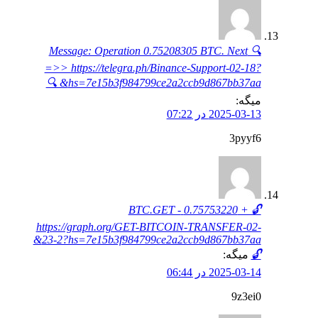
🔍 Message: Operation 0.75208305 BTC. Next
=>> https://telegra.ph/Binance-Support-02-18?
hs=7e15b3f984799ce2a2ccb9d867bb37aa& 🔍
میگه:
2025-03-13 در 07:22
3pyyf6
🔓 + 0.75753220 BTC.GET -
https://graph.org/GET-BITCOIN-TRANSFER-02-
23-2?hs=7e15b3f984799ce2a2ccb9d867bb37aa&
🔓
میگه:
2025-03-14 در 06:44
9z3ei0