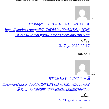
🔈 Message: + 1.342618 BTC. Get >>
https://yandex.com/poll/T1TnDbUc4R9aLX7Nzhj1Cy?
hs=7e15b3f984799ce2a2ccb9d867bb37aa& 🔈
میگه:
2025-05-17 در 13:17
mi7bq9
🖥 + 1.73749 BTC.NEXT -
https://yandex.com/poll/7R6WLNFoDWh6Mnt8ZoUfWA?
hs=7e15b3f984799ce2a2ccb9d867bb37aa& 🖥
میگه:
2025-05-25 در 15:29
7jyr2h