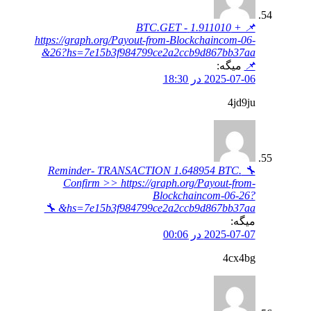
📌 + 1.911010 BTC.GET -
https://graph.org/Payout-from-Blockchaincom-06-
26?hs=7e15b3f984799ce2a2ccb9d867bb37aa&
📌
میگه:
2025-07-06 در 18:30
4jd9ju
🔧 Reminder- TRANSACTION 1.648954 BTC.
Confirm >> https://graph.org/Payout-from-
Blockchaincom-06-26?
hs=7e15b3f984799ce2a2ccb9d867bb37aa& 🔧
میگه:
2025-07-07 در 00:06
4cx4bg