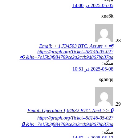
2025-05-05 در 14:00
xna6it
📢 Email: + 1,734593 BTC. Assure >
https://graph.org/Ticket--58146-05-02?
hs=7e15b3f984799ce2a2ccb9d867bb37aa& 📢
میگه:
2025-05-08 در 10:51
sghnqq
🔒 Email- Operation 1,64832 BTC. Next >>
https://graph.org/Ticket--58146-05-02?
hs=7e15b3f984799ce2a2ccb9d867bb37aa& 🔒
میگه:
2025-05-12 در 14:52