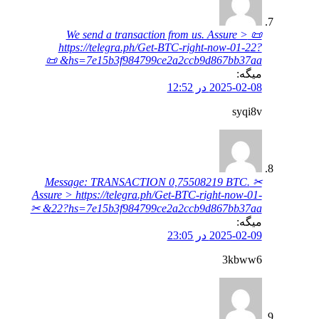
📜 We send a transaction from us. Assure >
https://telegra.ph/Get-BTC-right-now-01-22?
hs=7e15b3f984799ce2a2ccb9d867bb37aa& 📜
میگه:
2025-02-08 در 12:52
syqi8v
✂ Message: TRANSACTION 0,75508219 BTC.
Assure > https://telegra.ph/Get-BTC-right-now-01-
22?hs=7e15b3f984799ce2a2ccb9d867bb37aa& ✂
میگه:
2025-02-09 در 23:05
3kbww6