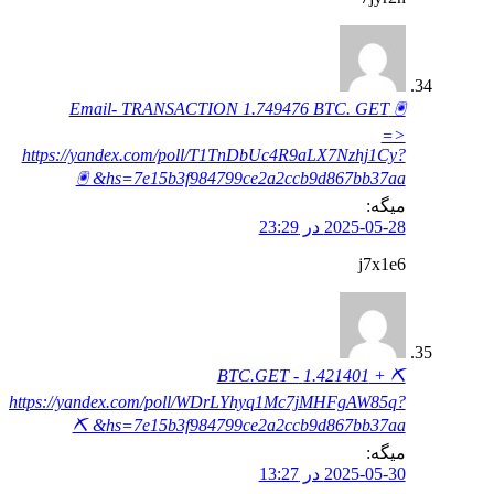
🖲 Email- TRANSACTION 1.749476 BTC. GET
=>
https://yandex.com/poll/T1TnDbUc4R9aLX7Nzhj1Cy?
hs=7e15b3f984799ce2a2ccb9d867bb37aa& 🖲
میگه:
2025-05-28 در 23:29
j7x1e6
⛏ + 1.421401 BTC.GET -
https://yandex.com/poll/WDrLYhyq1Mc7jMHFgAW85q?
hs=7e15b3f984799ce2a2ccb9d867bb37aa& ⛏
میگه:
2025-05-30 در 13:27