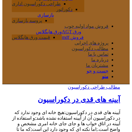
طراحی دکوراسیون اداری
دکوراتور
بازسازی
پروسه بازسازی
فروش مواد اولیه چوب
ورق AGT
ورق هایگلاس
فروش mdf
قیمت ورق هایگلاس
پروژه های اجرایی
مطالب دکوراسیون
تماس با ما
درباره ما
مشتریان ما
جست و جو
منو
مطالب طراحی دکوراسیون
آیینه های قدی در دکوراسیون
آیینه های قدی در دکوراسیون:هیچ خانه ای وجود ندارد که
در دکوراسیون آن از آیینه استفاده نشده باشد;و استفاده از
آیینه در اتاق خواب ها و جای جای خانه امری مشخص و
واضح است.;اما نکته ای که وجود دارد این است;که ما تا