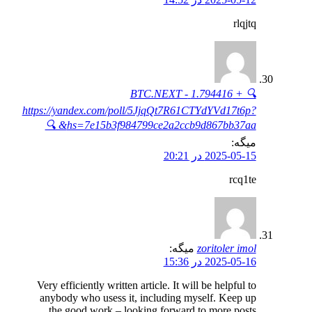
rlqjtq
🔍 + 1.794416 BTC.NEXT -
https://yandex.com/poll/5JjqQt7R61CTYdYVd17t6p?
hs=7e15b3f984799ce2a2ccb9d867bb37aa& 🔍
میگه:
2025-05-15 در 20:21
rcq1te
zoritoler imol
میگه:
2025-05-16 در 15:36
Very efficiently written article. It will be helpful to
anybody who usess it, including myself. Keep up
the good work – looking forward to more posts.